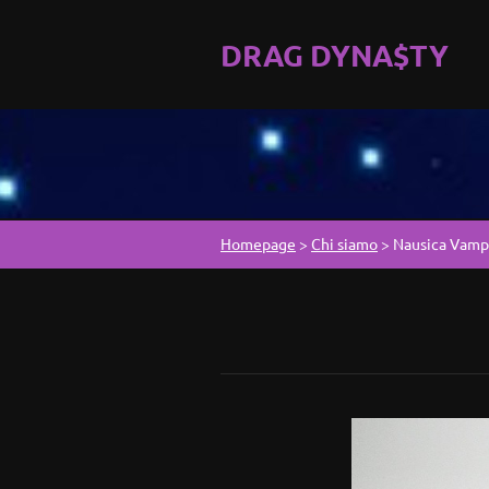
DRAG DYNA$TY
Homepage
>
Chi siamo
>
Nausica Vamp