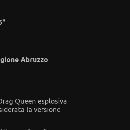
6"
regione Abruzzo
a Drag Queen esplosiva
nsiderata la versione